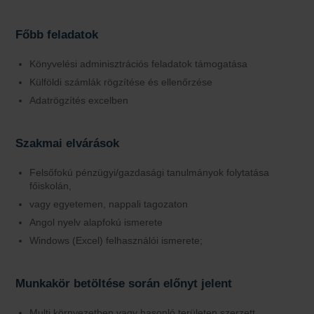
Főbb feladatok
Könyvelési adminisztrációs feladatok támogatása
Külföldi számlák rögzítése és ellenőrzése
Adatrögzítés excelben
Szakmai elvárások
Felsőfokú pénzügyi/gazdasági tanulmányok folytatása
főiskolán,
vagy egyetemen, nappali tagozaton
Angol nyelv alapfokú ismerete
Windows (Excel) felhasználói ismerete;
Munkakör betöltése során előnyt jelent
Multi környezetben vagy hasonló területen szerzett