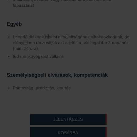
tapasztalat
Egyéb
Leendő diákunk iskolai elfoglaltságához alkalmazkodunk, de
előnyben részesítjük azt a jelöltet, aki legalább 3 nap/ hét
(min. 24 óra)
tud munkavégzést vállalni.
Személyiségbeli elvárások, kompetenciák
Pontosság, precizitás, kitartás
JELENTKEZÉS
KOSÁRBA