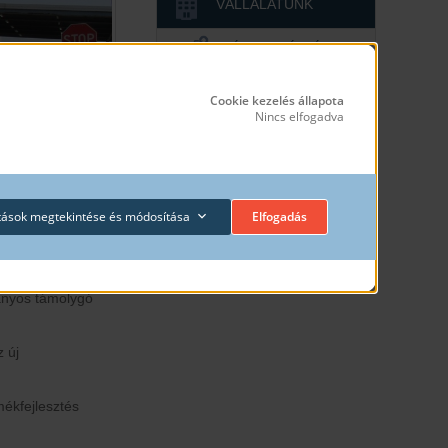
VÁLLALATUNK
SZÉKESFEHÉRVÁR
PÉCS
Cookie kezelés állapota
Nincs elfogadva
RÉTSÁG
TERMÉKEINK
gi Ipari Parkban
.
ítások megtekintése és módosítása
Elfogadás
ELÉRHETŐSÉG
ban az
portfóliónkat.
rtnereink részére.
okkal működünk,
ányos támolygó
 új
mékfejlesztés