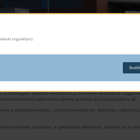
nálatát engedélyezi.
n öntészeti területen működő gyáregsége, mely 2001 óta üzemel a
Rétsá
Beáll
szeti technológia alkalmazásával szolgáltuk ki megrendelőinket. 2020-
k megfelelő horizontális nyomásos öntészeti technologóival bővítettük 
tt működnek, így biztosítva a kíváló minőséget autóipari beszállító pa
ntőgép áll rendelkezésre, egyre több cellában automatizált folyamat
ban a belsőégésű valamint elektromos járműveknél alkalmazott hagyom
valamint különböző hajtóműház elemek gyártása és megmunkálása áll.
amely a gyártástámogatás, szerszámtervezés és -fejlesztés, valamint az
kimenő termékek vizsgálata, a gyártásközi ellenőrzés, valamint az új ter